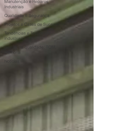
Manutenção e Reparos
Industriais
Qualidade e Segurança
Projetos e Cases de Sucesso
Tendências e Tecnologia
industriais
gestão da qualidade; TQM;
melhoria
Notícias