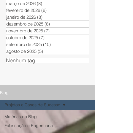
março de 2026
(8)
8 posts
fevereiro de 2026
(6)
6 posts
janeiro de 2026
(8)
8 posts
dezembro de 2025
(8)
8 posts
novembro de 2025
(7)
7 posts
outubro de 2025
(7)
7 posts
setembro de 2025
(10)
10 posts
agosto de 2025
(5)
5 posts
Nenhum tag.
Matérias
Blog Enjatec
Blog
Projetos e Cases de Sucesso
Matérias do Blog
Fabricação e Engenharia