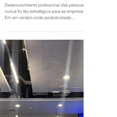
Desenvolvimento
profissional e ações
internas nas empresas
Desenvolvimento profissional das pessoas
nunca foi tão estratégica para as empresas.
Em um cenário onde produtividade,
inovação e competitividade caminham junto
com bem-estar, investir em ações internas
para colaboradores se tornou uma
necessidade real. Na Enjatec, em João
Monlevade MG, iniciativas como o projeto
de leitura em conjunto e a biblioteca interna
reforçam esse compromisso. Mas o impacto
vai muito além desses projetos. As ações de
desenvolvimento, saúde mental e qu