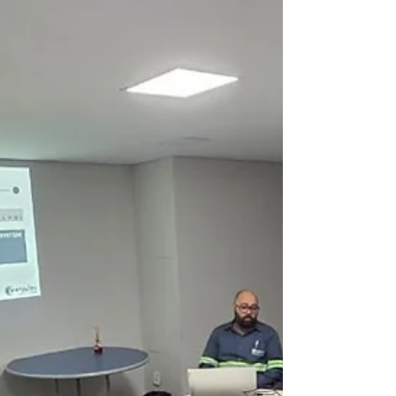
Conheça o 1º Encontro de Liderança da
Enjatec em João Monlevade, inspirado no
livro Accountability, e veja como a empresa
fortalece sua cultura de aprendizado e
responsabilidade.