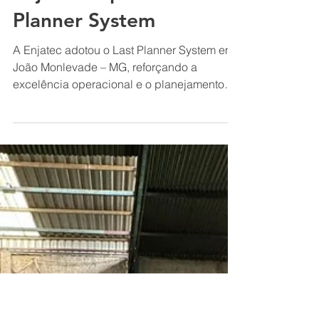
Marcus Santyago
4 de nov. de 2025
QUALIDADE E SEGURANÇA
Enjatec Implanta o Last
Planner System
A Enjatec adotou o Last Planner System em
João Monlevade – MG, reforçando a
excelência operacional e o planejamento
colaborativo em seus projetos industriais.