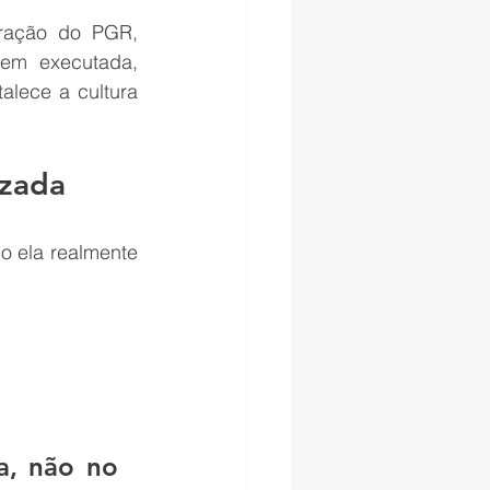
uração do PGR, 
em executada, 
lece a cultura 
izada
 ela realmente 
, não no 