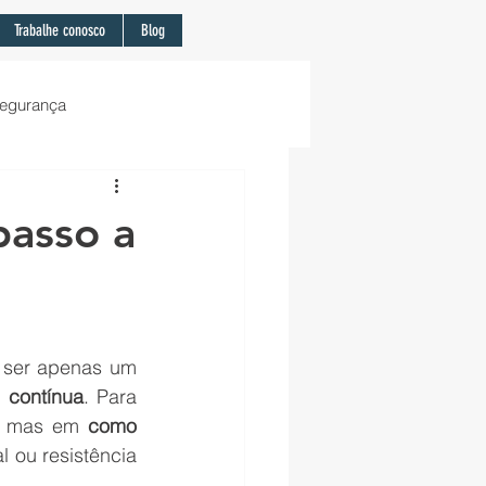
Trabalhe conosco
Blog
Segurança
; melhoria
Notícias
passo a
 ser apenas um 
e contínua
. Para 
, mas em 
como 
 ou resistência 