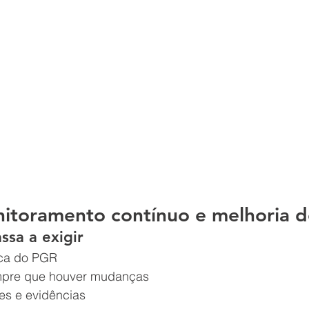
nitoramento contínuo e melhoria d
sa a exigir
ica do PGR
mpre que houver mudanças
es e evidências