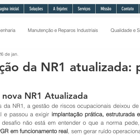
agina inicial
Soluções
A Enjatec
Serviços
Missão
Contato
enharia
Manutenção e Reparos Industriais
Qualidade e 
26 de jan.
Tendências e Tecnologia industriais
gestão da qualidade; TQM
ção da NR1 atualizada: 
a nova NR1 Atualizada
s da NR1, a gestão de riscos ocupacionais deixou de
l e passou a exigir 
implantação prática, estruturada 
o desafio não está em entender o que a norma pede
PGR em funcionamento real
, sem gerar ruído operacional