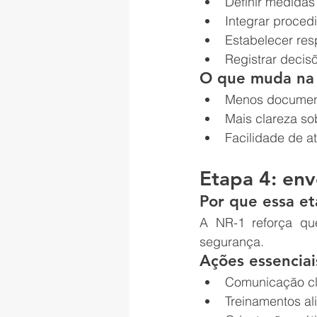
Definir medidas 
Integrar proced
Estabelecer res
Registrar decisõ
O que muda na 
Menos documen
Mais clareza so
Facilidade de at
Etapa 4: env
Por que essa et
A NR-1 reforça qu
segurança.
Ações essenciai
Comunicação cla
Treinamentos al