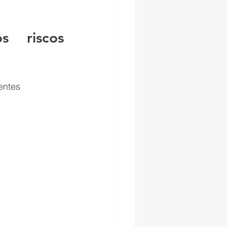
 riscos 
entes