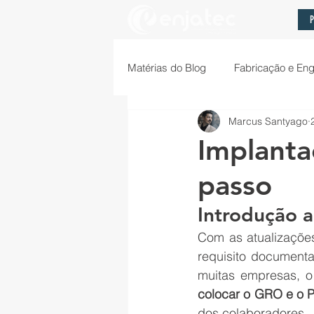
P
Matérias do Blog
Fabricação e Eng
Marcus Santyago
Projetos e Cases de Sucesso
Implanta
passo
Introdução 
Com as atualizaçõe
requisito documenta
muitas empresas, 
colocar o GRO e o 
dos colaboradores.