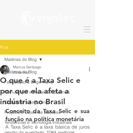
Post
Matérias do Blog
Marcus Santyago
Matérias do Blog
20 de mar.
O que é a Taxa Selic e
Fabricação e Engenharia
por que ela afeta a
Manutenção e Reparos Industriais
indústria no Brasil
Qualidade e Segurança
Conceito da Taxa Selic e sua 
Projetos e Cases de Sucesso
função na política monetária
Tendências e Tecnologia industriais
A Taxa Selic é a taxa básica de juros 
gestão da qualidade; TQM; melhoria